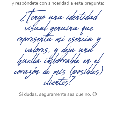
y respóndete con sinceridad a esta pregunta:
¿Tengo una identidad
visual genuina que
representa mi esencia y
valores, y deja una
huella imborrable en el
corazón de mis (posibles)
clientes?
Si dudas, seguramente sea que no. 😉